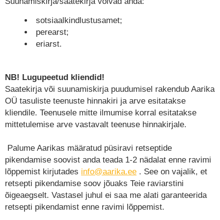
Suunamiskirja/saatekirja võivad anda:
sotsiaalkindlustusamet;
perearst;
eriarst.
NB! Lugupeetud kliendid!
Saatekirja või suunamiskirja puudumisel rakendub Aarika
OÜ tasuliste teenuste hinnakiri ja arve esitatakse
kliendile. Teenusele mitte ilmumise korral esitatakse
Teenused
mittetulemise arve vastavalt teenuse hinnakirjale.
Palume Aarikas määratud püsiravi retseptide
pikendamise soovist anda teada 1-2 nädalat enne ravimi
lõppemist kirjutades
info@aarika.ee
. See on vajalik, et
retsepti pikendamise soov jõuaks Teie raviarstini
õigeaegselt. Vastasel juhul ei saa me alati garanteerida
retsepti pikendamist enne ravimi lõppemist.