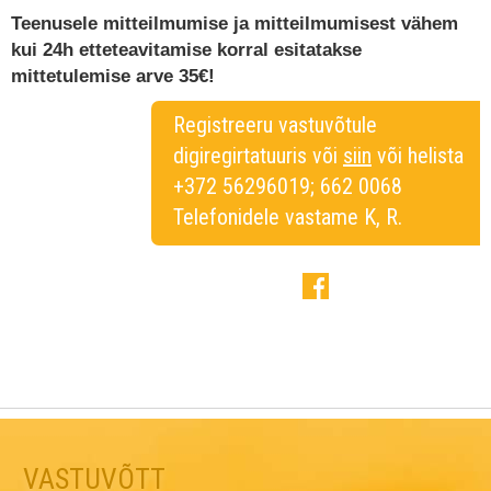
Teenusele mitteilmumise ja mitteilmumisest vähem
kui 24h etteteavitamise korral esitatakse
mittetulemise arve 35€!
Registreeru vastuvõtule
digiregirtatuuris või
siin
või helista
+372 56296019; 662 0068
Telefonidele vastame K, R.
VASTUVÕTT