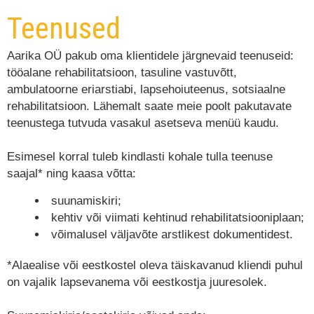
Teenused
Aarika OÜ pakub oma klientidele järgnevaid teenuseid:
tööalane rehabilitatsioon, tasuline vastuvõtt,
ambulatoorne eriarstiabi, lapsehoiuteenus, sotsiaalne
rehabilitatsioon. Lähemalt saate meie poolt pakutavate
teenustega tutvuda vasakul asetseva menüü kaudu.
Esimesel korral tuleb kindlasti kohale tulla teenuse
saajal* ning kaasa võtta:
suunamiskiri;
kehtiv või viimati kehtinud rehabilitatsiooniplaan;
võimalusel väljavõte arstlikest dokumentidest.
*Alaealise või eestkostel oleva täiskavanud kliendi puhul
on vajalik lapsevanema või eestkostja juuresolek.