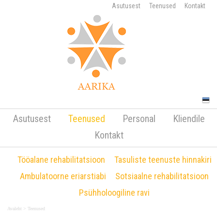
Asutusest
Teenused
Kontakt
Teenusele mitteilmumise ja mitteilmumisest
vähem kui 24h etteteavitamise korral esitatakse
Asutusest
Teenused
Personal
Kliendile
mittetulemise arve 35€!
Teenused
Kontakt
Tööalane rehabilitatsioon
Tasuliste teenuste hinnakiri
Ambulatoorne eriarstiabi
Sotsiaalne rehabilitatsioon
Psühholoogiline ravi
Avaleht
>
Teenused